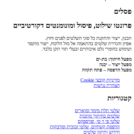
פסלים
פרונטו שילוט, פיסול ומונומנטים דקורטיביים
תכנון, ייצור והתקנת כל סוגי השלטים לפנים וחוץ.
אפיון והגדרת שלטים בהתאמה אל מול הלקוח, ייצור מוקפד
ושימוש בחומרי גלם איכותיים ובעלי תווי תקן בלבד.
מפעל חיתוך: בת-ים
מפעל ייצור – יבנה
מפעל הדפסה – פתח תקווה
מדיניות קובצי Cookie
הצהרת נגישות
קטגוריות
שלטי תלת מימד ומוארים
שלטים בחיתוך מתכות
שלטי פי וי סי, ופרספקס
הדפסת קשיחים, שלטי זכוכית ומדבקות
חידוש ותיקון שלטים