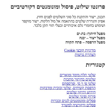
פרונטו שילוט, פיסול ומונומנטים דקורטיביים
תכנון, ייצור והתקנת כל סוגי השלטים לפנים וחוץ.
אפיון והגדרת שלטים בהתאמה אל מול הלקוח, ייצור מוקפד
ושימוש בחומרי גלם איכותיים ובעלי תווי תקן בלבד.
מפעל חיתוך: בת-ים
מפעל ייצור – יבנה
מפעל הדפסה – פתח תקווה
מדיניות קובצי Cookie
הצהרת נגישות
קטגוריות
שלטי תלת מימד ומוארים
שלטים בחיתוך מתכות
שלטי פי וי סי, ופרספקס
הדפסת קשיחים, שלטי זכוכית ומדבקות
חידוש ותיקון שלטים
פירוק ופינוי שלטים
פסלים ומונומנטים לגנים וככרות
פסלים ודקורציה למשרד