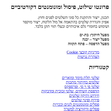
פרונטו שילוט, פיסול ומונומנטים דקורטיביים
תכנון, ייצור והתקנת כל סוגי השלטים לפנים וחוץ.
אפיון והגדרת שלטים בהתאמה אל מול הלקוח, ייצור מוקפד
ושימוש בחומרי גלם איכותיים ובעלי תווי תקן בלבד.
מפעל חיתוך: בת-ים
מפעל ייצור – יבנה
מפעל הדפסה – פתח תקווה
מדיניות קובצי Cookie
הצהרת נגישות
קטגוריות
שלטי תלת מימד ומוארים
שלטים בחיתוך מתכות
שלטי פי וי סי, ופרספקס
הדפסת קשיחים, שלטי זכוכית ומדבקות
חידוש ותיקון שלטים
פירוק ופינוי שלטים
פסלים ומונומנטים לגנים וככרות
פסלים ודקורציה למשרד