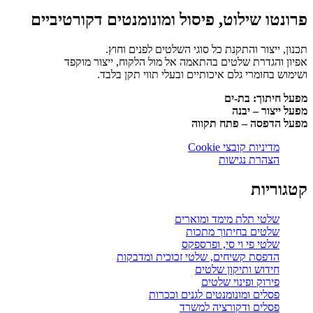
פרונטו שילוט, פיסול ומונומנטים דקורטיביים
תכנון, ייצור והתקנת כל סוגי השלטים לפנים וחוץ.
אפיון והגדרת שלטים בהתאמה אל מול הלקוח, ייצור מוקפד
ושימוש בחומרי גלם איכותיים ובעלי תווי תקן בלבד.
מפעל חיתוך: בת-ים
מפעל ייצור – יבנה
מפעל הדפסה – פתח תקווה
מדיניות קובצי Cookie
הצהרת נגישות
קטגוריות
שלטי תלת מימד ומוארים
שלטים בחיתוך מתכות
שלטי פי וי סי, ופרספקס
הדפסת קשיחים, שלטי זכוכית ומדבקות
חידוש ותיקון שלטים
פירוק ופינוי שלטים
פסלים ומונומנטים לגנים וככרות
פסלים ודקורציה למשרד