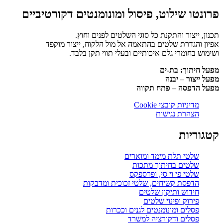
פרונטו שילוט, פיסול ומונומנטים דקורטיביים
תכנון, ייצור והתקנת כל סוגי השלטים לפנים וחוץ.
אפיון והגדרת שלטים בהתאמה אל מול הלקוח, ייצור מוקפד
ושימוש בחומרי גלם איכותיים ובעלי תווי תקן בלבד.
מפעל חיתוך: בת-ים
מפעל ייצור – יבנה
מפעל הדפסה – פתח תקווה
מדיניות קובצי Cookie
הצהרת נגישות
קטגוריות
שלטי תלת מימד ומוארים
שלטים בחיתוך מתכות
שלטי פי וי סי, ופרספקס
הדפסת קשיחים, שלטי זכוכית ומדבקות
חידוש ותיקון שלטים
פירוק ופינוי שלטים
פסלים ומונומנטים לגנים וככרות
פסלים ודקורציה למשרד