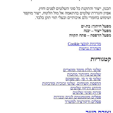
תכנון, ייצור והתקנת כל סוגי השלטים לפנים וחוץ.
אפיון והגדרת שלטים בהתאמה אל מול הלקוח, ייצור מוקפד
ושימוש בחומרי גלם איכותיים ובעלי תווי תקן בלבד.
מפעל חיתוך: בת-ים
מפעל ייצור – יבנה
מפעל הדפסה – פתח תקווה
מדיניות קובצי Cookie
הצהרת נגישות
קטגוריות
שלטי תלת מימד ומוארים
שלטים בחיתוך מתכות
שלטי פי וי סי, ופרספקס
הדפסת קשיחים, שלטי זכוכית ומדבקות
חידוש ותיקון שלטים
פירוק ופינוי שלטים
פסלים ומונומנטים לגנים וככרות
פסלים ודקורציה למשרד
יצירת קשר