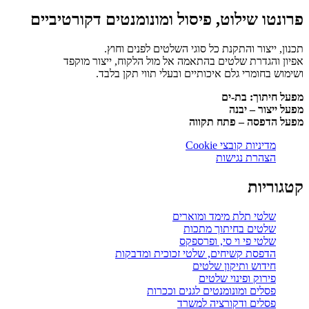
פרונטו שילוט, פיסול ומונומנטים דקורטיביים
תכנון, ייצור והתקנת כל סוגי השלטים לפנים וחוץ.
אפיון והגדרת שלטים בהתאמה אל מול הלקוח, ייצור מוקפד
ושימוש בחומרי גלם איכותיים ובעלי תווי תקן בלבד.
מפעל חיתוך: בת-ים
מפעל ייצור – יבנה
מפעל הדפסה – פתח תקווה
מדיניות קובצי Cookie
הצהרת נגישות
קטגוריות
שלטי תלת מימד ומוארים
שלטים בחיתוך מתכות
שלטי פי וי סי, ופרספקס
הדפסת קשיחים, שלטי זכוכית ומדבקות
חידוש ותיקון שלטים
פירוק ופינוי שלטים
פסלים ומונומנטים לגנים וככרות
פסלים ודקורציה למשרד