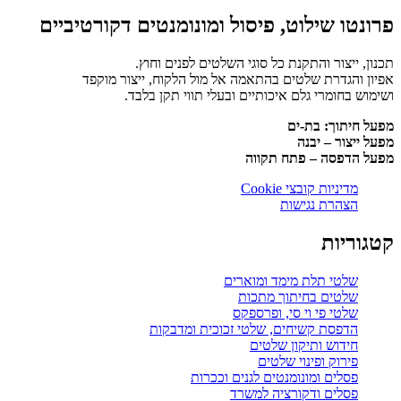
פרונטו שילוט, פיסול ומונומנטים דקורטיביים
תכנון, ייצור והתקנת כל סוגי השלטים לפנים וחוץ.
אפיון והגדרת שלטים בהתאמה אל מול הלקוח, ייצור מוקפד
ושימוש בחומרי גלם איכותיים ובעלי תווי תקן בלבד.
מפעל חיתוך: בת-ים
מפעל ייצור – יבנה
מפעל הדפסה – פתח תקווה
מדיניות קובצי Cookie
הצהרת נגישות
קטגוריות
שלטי תלת מימד ומוארים
שלטים בחיתוך מתכות
שלטי פי וי סי, ופרספקס
הדפסת קשיחים, שלטי זכוכית ומדבקות
חידוש ותיקון שלטים
פירוק ופינוי שלטים
פסלים ומונומנטים לגנים וככרות
פסלים ודקורציה למשרד