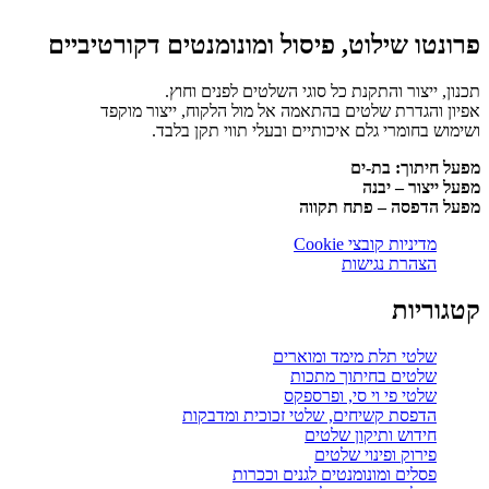
פרונטו שילוט, פיסול ומונומנטים דקורטיביים
תכנון, ייצור והתקנת כל סוגי השלטים לפנים וחוץ.
אפיון והגדרת שלטים בהתאמה אל מול הלקוח, ייצור מוקפד
ושימוש בחומרי גלם איכותיים ובעלי תווי תקן בלבד.
מפעל חיתוך: בת-ים
מפעל ייצור – יבנה
מפעל הדפסה – פתח תקווה
מדיניות קובצי Cookie
הצהרת נגישות
קטגוריות
שלטי תלת מימד ומוארים
שלטים בחיתוך מתכות
שלטי פי וי סי, ופרספקס
הדפסת קשיחים, שלטי זכוכית ומדבקות
חידוש ותיקון שלטים
פירוק ופינוי שלטים
פסלים ומונומנטים לגנים וככרות